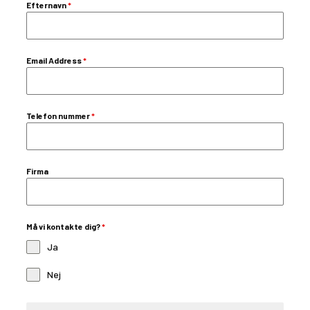
Efternavn
*
Email Address
*
Telefon nummer
*
Firma
Må vi kontakte dig?
*
Ja
Nej