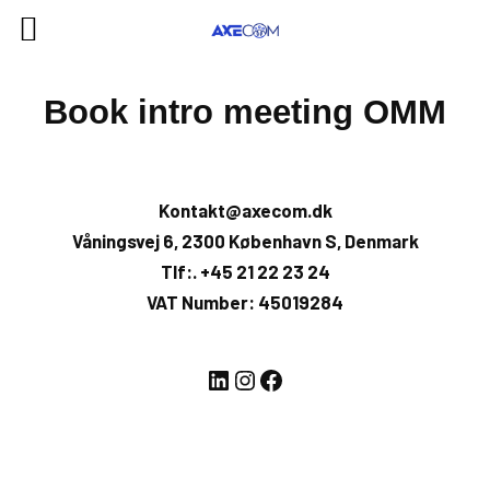
Skip
Book intro meeting OMM
to
content
Kontakt@axecom.dk
Våningsvej 6, 2300 København S, Denmark
Tlf:. +45 21 22 23 24
VAT Number: 45019284
LinkedIn
Instagram
Facebook